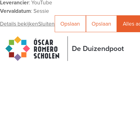
Leverancier
: YouTube
Vervaldatum
: Sessie
Details bekijken
Sluiten
Opslaan
Opslaan
Alles 
De Duizendpoot
De Duizendpoot