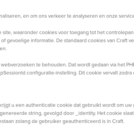
aliseren, en om ons verkeer te analyseren en onze service
de site, waaronder cookies voor toegang tot het controlepa
of gevoelige informatie. De standaard cookies van Craft ve
jen.
bij webverzoeken te behouden. Dat wordt gedaan via het PH
ssionId configuratie-instelling. Dit cookie vervalt zodra d
 krijgt u een authenticatie cookie dat gebruikt wordt om 
nereerde string, gevolgd door _identity. Het cookie slaat a
staan zolang de gebruiker geauthenticeerd is in Craft.