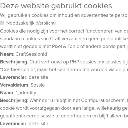
Deze website gebruikt cookies
Wij gebruiken cookies om inhoud en advertenties te person
Noodzakelijk
(Verplicht)
Cookies die nodig zijn voor het correct functioneren van 
standaard cookies van Craft verzamelen geen persoonlijke 
wordt niet gedeeld met Pixel & Tonic of andere derde parti
Naam
: CraftSessionId
Beschrijving
: Craft vertrouwt op PHP-sessies om sessies 
"CraftSessionId", maar het kan hernoemd worden via de phpSe
Leverancier
: deze site
Vervaldatum
: Sessie
Naam
: *_identity
Beschrijving
: Wanneer u inlogt in het Configuratiescherm,
cookie wordt voorafgegaan door een lange, willekeurig gege
geauthenticeerde sessie te onderhouden en blijft alleen be
Leverancier
: deze site